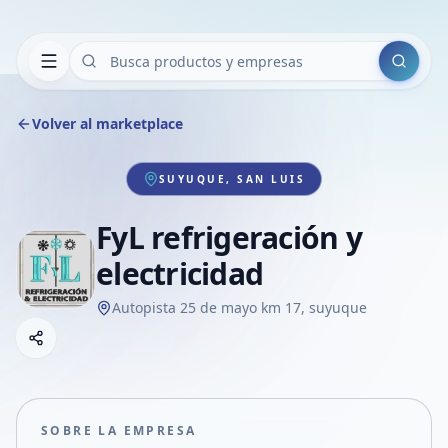
Buscar
Volver al marketplace
SUYUQUE, SAN LUIS
FyL refrigeración y
electricidad
Autopista 25 de mayo km 17, suyuque
Copiar link
Compartir empresa
Compartir por WhatsApp
Compartir por mail
SOBRE LA EMPRESA
Compartir en Facebook