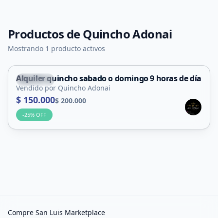
Productos de
Quincho Adonai
Mostrando 1 producto activos
Alquiler quincho sabado o domingo 9 horas de día
Capital
Vendido por Quincho Adonai
Servicio
$ 150.000
$ 200.000
-
25
% OFF
Compre San Luis Marketplace