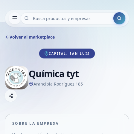
Buscar
Volver al marketplace
CAPITAL, SAN LUIS
Química tyt
Arancibia Rodríguez 185
Copiar link
Compartir empresa
Compartir por WhatsApp
Compartir por mail
SOBRE LA EMPRESA
Compartir en Facebook