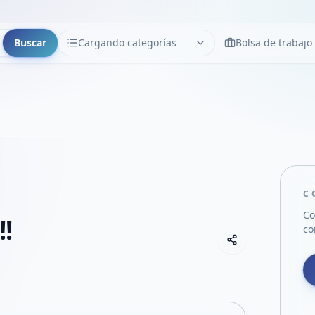
Buscar
Cargando categorías
Bolsa de trabajo
CATEGORÍAS
Limpiar
Cargando categorías...
C
Co
!
co
Copiar link
Compartir empre
Compartir por
Compartir por 
Compartir en F