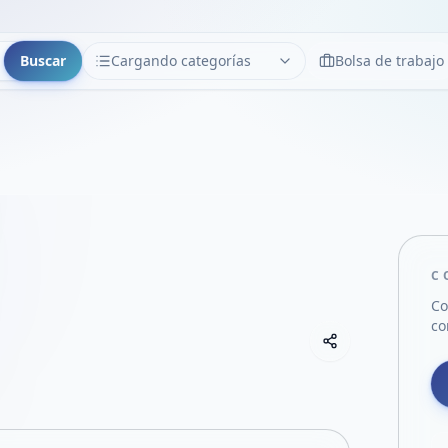
Buscar
Cargando categorías
Bolsa de trabajo
CATEGORÍAS
Limpiar
Cargando categorías...
C
Co
co
Copiar link
Compartir empre
Compartir por
Compartir por 
Compartir en F