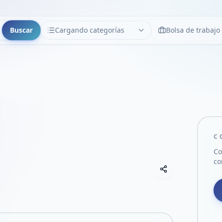
Buscar
Cargando categorías
Bolsa de trabajo
CATEGORÍAS
Limpiar
Cargando categorías...
C
Co
co
Copiar link
Compartir empre
Compartir por
Compartir por 
Compartir en F