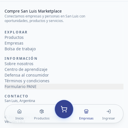
Compre San Luis Marketplace
Conectamos empresas y personas en San Luis con
oportunidades, productos y servicios.
EXPLORAR
Productos
Empresas
Bolsa de trabajo
INFORMACIÓN
Sobre nosotros
Centro de aprendizaje
Defensa al consumidor
Términos y condiciones
Formulario PANE
CONTACTO
San Luis, Argentina
©
2026
Compre San Luis Marketplace
Inicio
Productos
Empresas
Ingresar
Versión 1.0.1