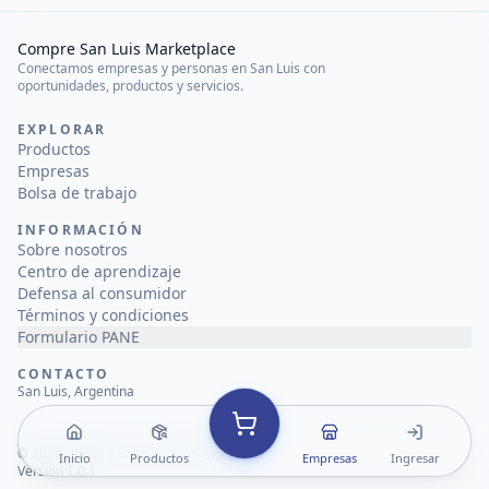
Compre San Luis Marketplace
Conectamos empresas y personas en San Luis con
oportunidades, productos y servicios.
EXPLORAR
Productos
Empresas
Bolsa de trabajo
INFORMACIÓN
Sobre nosotros
Centro de aprendizaje
Defensa al consumidor
Términos y condiciones
Formulario PANE
CONTACTO
San Luis, Argentina
©
2026
Compre San Luis Marketplace
Inicio
Productos
Empresas
Ingresar
Versión 1.0.1