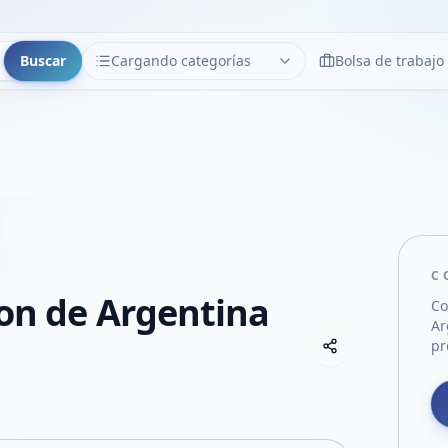
Buscar
Cargando categorías
Bolsa de trabajo
CATEGORÍAS
Limpiar
Cargando categorías...
C
lon de Argentina
Co
Ar
Copiar link
pr
Compartir empre
Compartir por
Compartir por 