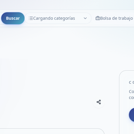
Buscar
Cargando categorías
Bolsa de trabajo
CATEGORÍAS
Limpiar
Cargando categorías...
C
Co
co
Copiar link
Compartir empre
Compartir por
Compartir por 
Compartir en F