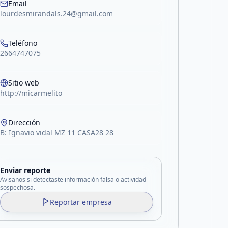
Email
lourdesmirandals.24@gmail.com
Teléfono
2664747075
Sitio web
http://micarmelito
Dirección
B: Ignavio vidal MZ 11 CASA28 28
Enviar reporte
Avisanos si detectaste información falsa o actividad
sospechosa.
Reportar empresa