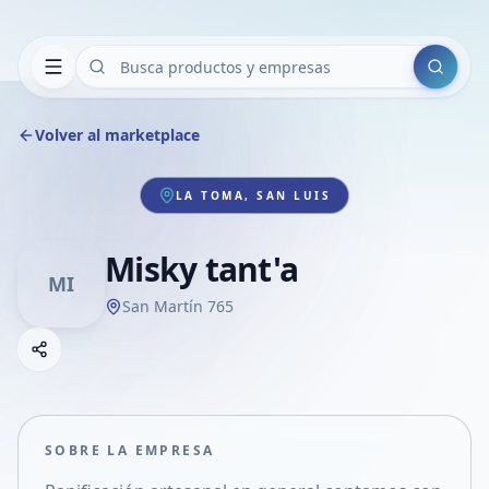
Buscar
Volver al marketplace
LA TOMA, SAN LUIS
Misky tant'a
MI
San Martín 765
Copiar link
Compartir empresa
Compartir por WhatsApp
Compartir por mail
SOBRE LA EMPRESA
Compartir en Facebook