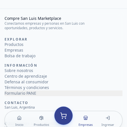
Compre San Luis Marketplace
Conectamos empresas y personas en San Luis con
oportunidades, productos y servicios.
EXPLORAR
Productos
Empresas
Bolsa de trabajo
INFORMACIÓN
Sobre nosotros
Centro de aprendizaje
Defensa al consumidor
Términos y condiciones
Formulario PANE
CONTACTO
San Luis, Argentina
©
2026
Compre San Luis Marketplace
Inicio
Productos
Empresas
Ingresar