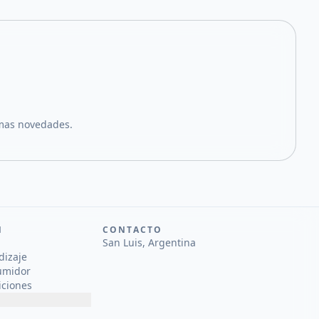
imas novedades.
N
CONTACTO
San Luis, Argentina
dizaje
umidor
iciones