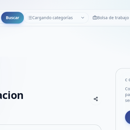
Buscar
Cargando categorías
Bolsa de trabajo
CATEGORÍAS
Limpiar
Cargando categorías...
C
Co
acion
pa
Copiar link
se
Compartir empre
Compartir por
Compartir por 
Compartir en F