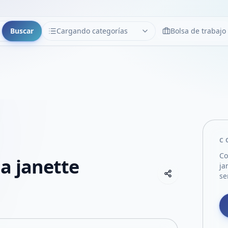
Buscar
Cargando categorías
Bolsa de trabajo
CATEGORÍAS
Limpiar
Cargando categorías...
C
Co
a janette
ja
Copiar link
se
Compartir empre
Compartir por
Compartir por 
Compartir en F