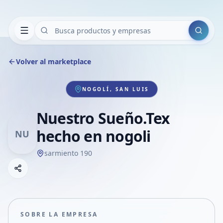
Buscar
Volver al marketplace
NOGOLÍ, SAN LUIS
Nuestro Sueño.Tex
hecho en nogoli
NU
sarmiento 190
Copiar link
Compartir empresa
Compartir por WhatsApp
Compartir por mail
SOBRE LA EMPRESA
Compartir en Facebook