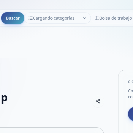
Buscar
Cargando categorías
Bolsa de trabajo
CATEGORÍAS
Limpiar
Cargando categorías...
C
Co
up
co
Copiar link
Compartir empre
Compartir por
Compartir por 
Compartir en F