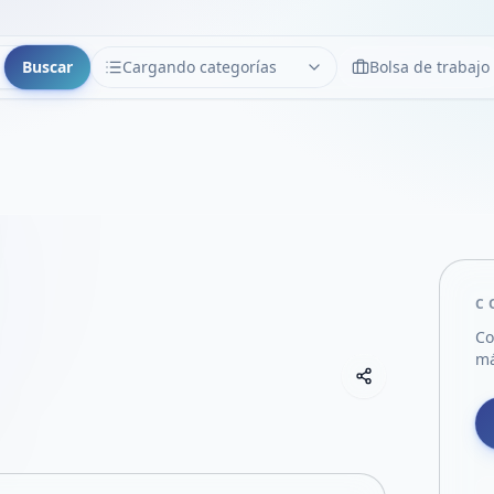
Buscar
Cargando categorías
Bolsa de trabajo
CATEGORÍAS
Limpiar
Cargando categorías...
C
Co
má
Copiar link
Compartir empre
Compartir por
Compartir por 
Compartir en F