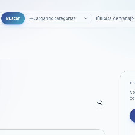
Buscar
Cargando categorías
Bolsa de trabajo
CATEGORÍAS
Limpiar
Cargando categorías...
C
Co
co
Copiar link
Compartir empre
Compartir por
Compartir por 
Compartir en F