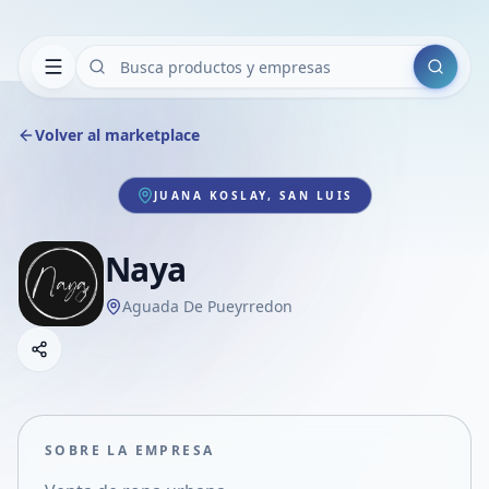
Buscar
Volver al marketplace
JUANA KOSLAY, SAN LUIS
Naya
Aguada De Pueyrredon
Copiar link
Compartir empresa
Compartir por WhatsApp
Compartir por mail
SOBRE LA EMPRESA
Compartir en Facebook