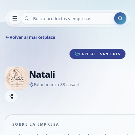
Buscar
Volver al marketplace
CAPITAL, SAN LUIS
Natali
Falucho mza 83 casa 4
Copiar link
Compartir empresa
Compartir por WhatsApp
Compartir por mail
SOBRE LA EMPRESA
Compartir en Facebook