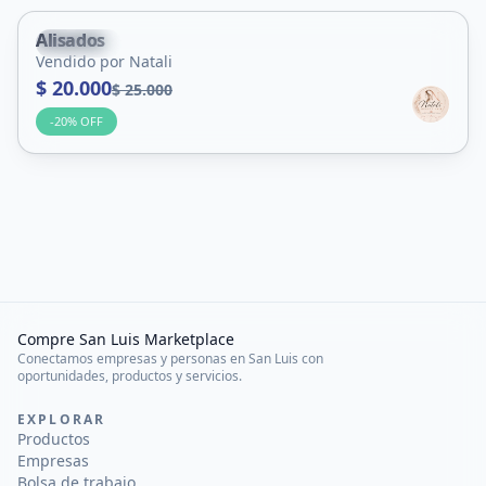
Alisados
Capital
Vendido por Natali
Servicio
$ 20.000
$ 25.000
-
20
% OFF
Compre San Luis Marketplace
Conectamos empresas y personas en San Luis con
oportunidades, productos y servicios.
EXPLORAR
Productos
Empresas
Bolsa de trabajo