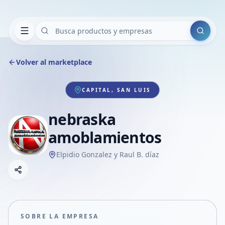
Buscar
Volver al marketplace
CAPITAL, SAN LUIS
nebraska
amoblamientos
Elpidio Gonzalez y Raul B. díaz
Copiar link
Compartir empresa
Compartir por WhatsApp
Compartir por mail
SOBRE LA EMPRESA
Compartir en Facebook