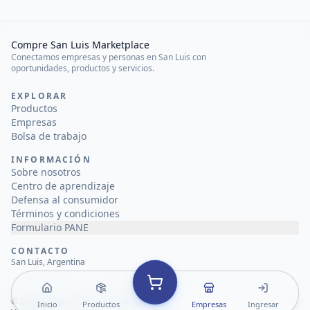
Compre San Luis Marketplace
Conectamos empresas y personas en San Luis con
oportunidades, productos y servicios.
EXPLORAR
Productos
Empresas
Bolsa de trabajo
INFORMACIÓN
Sobre nosotros
Centro de aprendizaje
Defensa al consumidor
Términos y condiciones
Formulario PANE
CONTACTO
San Luis, Argentina
©
2026
Compre San Luis Marketplace
Inicio
Productos
Empresas
Ingresar