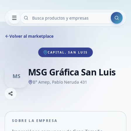
Buscar
Volver al marketplace
CAPITAL, SAN LUIS
MSG Gráfica San Luis
MS
B° Amep, Pablo Neruda 431
Copiar link
Compartir empresa
Compartir por WhatsApp
Compartir por mail
SOBRE LA EMPRESA
Compartir en Facebook