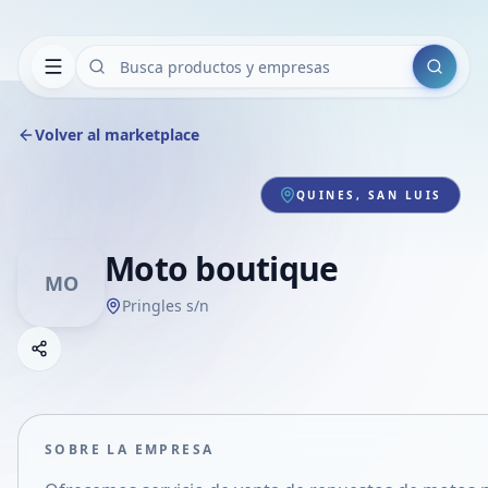
Buscar
Volver al marketplace
QUINES, SAN LUIS
Moto boutique
MO
Pringles s/n
Copiar link
Compartir empresa
Compartir por WhatsApp
Compartir por mail
SOBRE LA EMPRESA
Compartir en Facebook