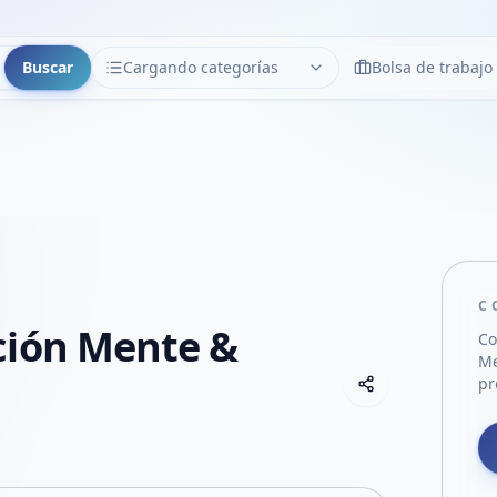
Buscar
Cargando categorías
Bolsa de trabajo
CATEGORÍAS
Limpiar
Cargando categorías...
C
ción Mente &
Co
Me
Copiar link
pr
Compartir empre
Compartir por
Compartir por 