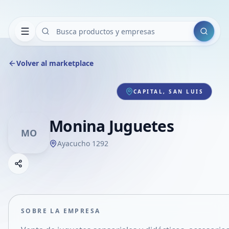
Buscar
Volver al marketplace
CAPITAL, SAN LUIS
Monina Juguetes
MO
Ayacucho 1292
Copiar link
Compartir empresa
Compartir por WhatsApp
Compartir por mail
SOBRE LA EMPRESA
Compartir en Facebook