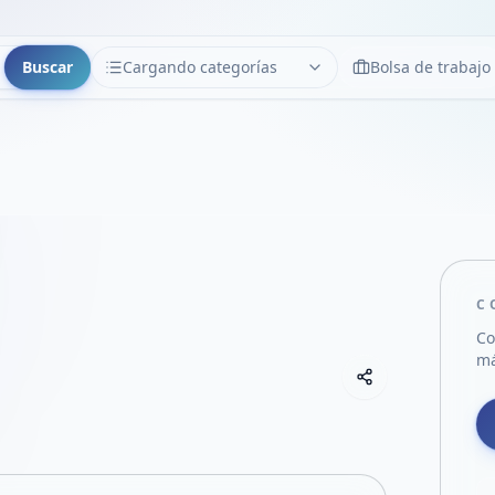
Buscar
Cargando categorías
Bolsa de trabajo
CATEGORÍAS
Limpiar
Cargando categorías...
C
Co
má
Copiar link
Compartir empre
Compartir por
Compartir por 
Compartir en F