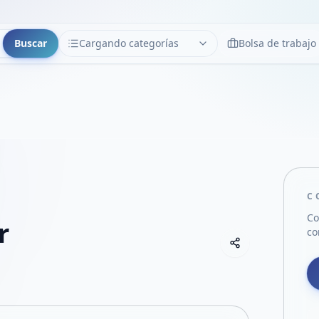
Buscar
Cargando categorías
Bolsa de trabajo
CATEGORÍAS
Limpiar
Cargando categorías...
C
Co
r
co
Copiar link
Compartir empre
Compartir por
Compartir por 
Compartir en F