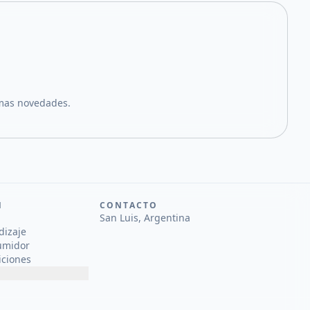
imas novedades.
N
CONTACTO
San Luis, Argentina
dizaje
umidor
iciones