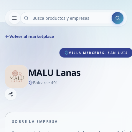
Buscar
Volver al marketplace
VILLA MERCEDES, SAN LUIS
MALU Lanas
Balcarce 491
Copiar link
Compartir empresa
Compartir por WhatsApp
Compartir por mail
SOBRE LA EMPRESA
Compartir en Facebook