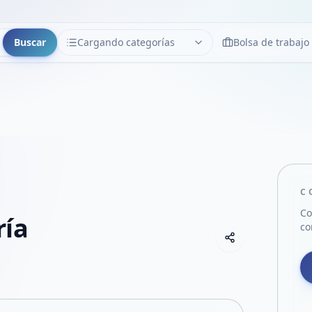
Buscar
Cargando categorías
Bolsa de trabajo
CATEGORÍAS
Limpiar
Cargando categorías...
C
Co
ría
co
Copiar link
Compartir empre
Compartir por
Compartir por 
Compartir en F