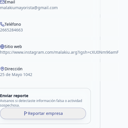
Email
malakiumayorista@gmail.com
Teléfono
2665284663
Sitio web
https://www.instagram.com/malakiu.arg?igsh=cXU0Nm96amFxdW
Dirección
25 de Mayo 1042
Enviar reporte
Avisanos si detectaste información falsa o actividad
sospechosa.
Reportar empresa