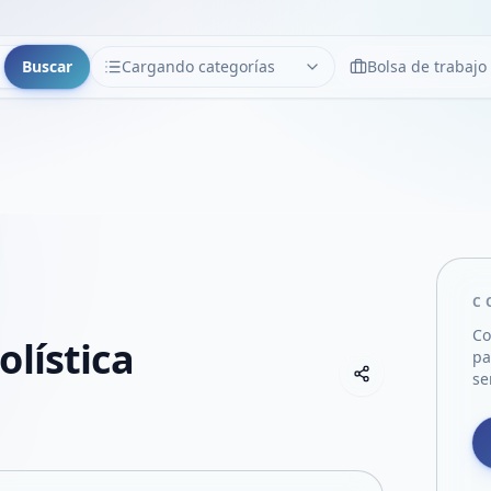
Buscar
Cargando categorías
Bolsa de trabajo
CATEGORÍAS
Limpiar
Cargando categorías...
C
Co
olística
pa
Copiar link
se
Compartir empre
Compartir por
Compartir por 
Compartir en F