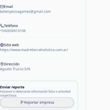
Email
belenyesicagomez@gmail.com
Teléfono
+542658413108
Sitio web
https://www.madretierraholistica.com.ar/
Dirección
Agusto Trucco S/N
Enviar reporte
Avisanos si detectaste información falsa o actividad
sospechosa.
Reportar empresa