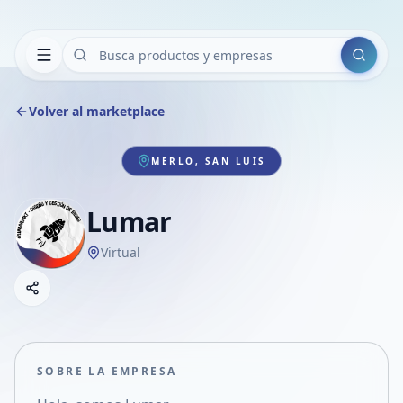
Buscar
Volver al marketplace
MERLO, SAN LUIS
Lumar
Virtual
Copiar link
Compartir empresa
Compartir por WhatsApp
Compartir por mail
SOBRE LA EMPRESA
Compartir en Facebook