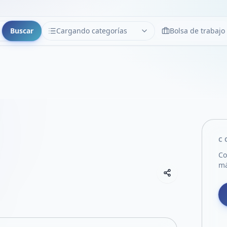
Buscar
Cargando categorías
Bolsa de trabajo
CATEGORÍAS
Limpiar
Cargando categorías...
C
Co
má
Copiar link
Compartir empre
Compartir por
Compartir por 
Compartir en F