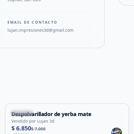
EMAIL DE CONTACTO
lujan.impresiones3d@gmail.com
Capital
Despolvarillador de yerba mate
Vendido por Lujan 3d
$ 6.850
$ 7.000