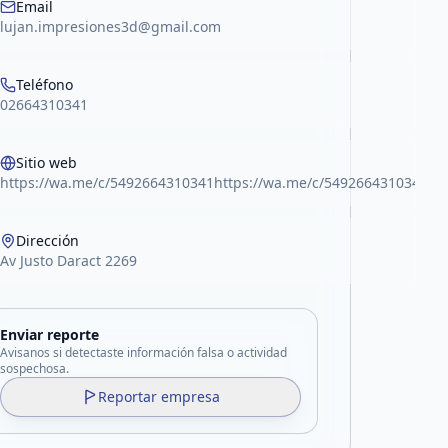
Email
lujan.impresiones3d@gmail.com
Teléfono
02664310341
Sitio web
https://wa.me/c/5492664310341https://wa.me/c/5492664310341
Dirección
Av Justo Daract 2269
Enviar reporte
Avisanos si detectaste información falsa o actividad
sospechosa.
Reportar empresa