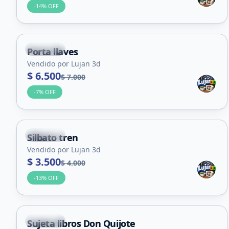
-
14
% OFF
Capital
Porta llaves
Vendido por Lujan 3d
$ 6.500
$ 7.000
-
7
% OFF
Capital
Silbato tren
Vendido por Lujan 3d
$ 3.500
$ 4.000
-
13
% OFF
Capital
Sujeta libros Don Quijote