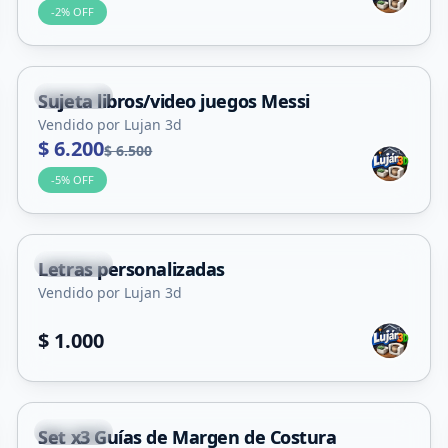
-
2
% OFF
Capital
Sujeta libros/video juegos Messi
Vendido por Lujan 3d
$ 6.200
$ 6.500
-
5
% OFF
Capital
Letras personalizadas
Vendido por Lujan 3d
$ 1.000
Capital
Set x3 Guías de Margen de Costura