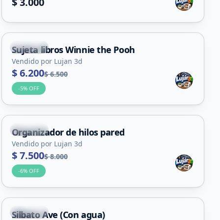
$ 3.000
Capital
Sujeta libros Winnie the Pooh
Vendido por Lujan 3d
$ 6.200
$ 6.500
-
5
% OFF
Capital
Organizador de hilos pared
Vendido por Lujan 3d
$ 7.500
$ 8.000
-
6
% OFF
Capital
Silbato Ave (Con agua)