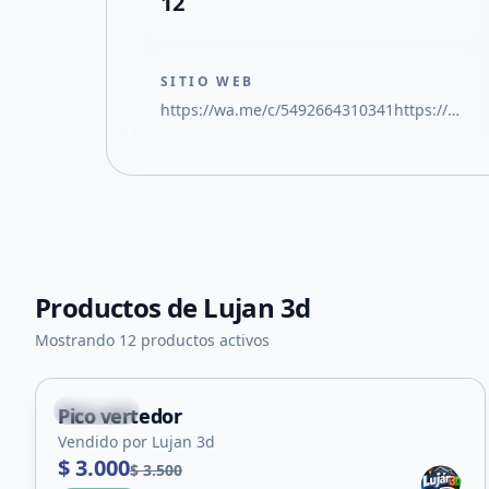
12
SITIO WEB
https://wa.me/c/5492664310341https://wa.me/c/5492664310341
Productos de
Lujan 3d
Mostrando 12 productos activos
Capital
Pico vertedor
Vendido por Lujan 3d
$ 3.000
$ 3.500