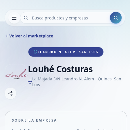
Buscar
Volver al marketplace
LEANDRO N. ALEM, SAN LUIS
Louhé Costuras
La Majada S/N Leandro N. Alem - Quines, San
Luis
Copiar link
Compartir empresa
Compartir por WhatsApp
Compartir por mail
SOBRE LA EMPRESA
Compartir en Facebook