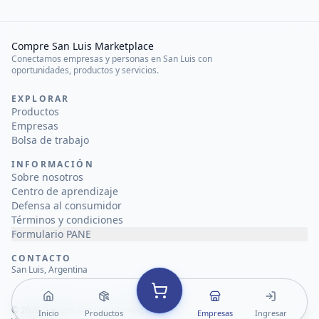
Compre San Luis Marketplace
Conectamos empresas y personas en San Luis con
oportunidades, productos y servicios.
EXPLORAR
Productos
Empresas
Bolsa de trabajo
INFORMACIÓN
Sobre nosotros
Centro de aprendizaje
Defensa al consumidor
Términos y condiciones
Formulario PANE
CONTACTO
San Luis, Argentina
©
2026
Compre San Luis Marketplace
Inicio
Productos
Empresas
Ingresar