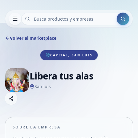
Buscar
Volver al marketplace
CAPITAL, SAN LUIS
Libera tus alas
San luis
Copiar link
Compartir empresa
Compartir por WhatsApp
Compartir por mail
SOBRE LA EMPRESA
Compartir en Facebook