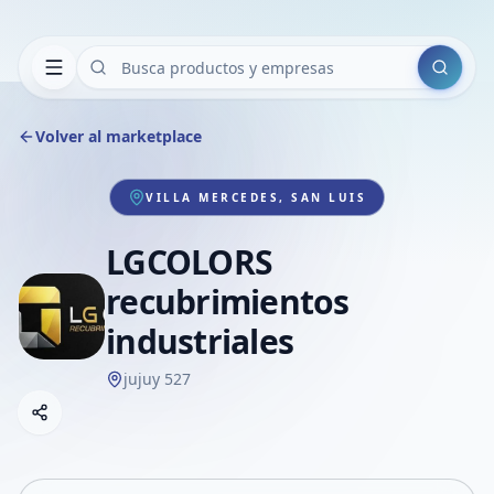
Buscar
Volver al marketplace
VILLA MERCEDES, SAN LUIS
LGCOLORS
recubrimientos
industriales
jujuy 527
Copiar link
Compartir empresa
Compartir por WhatsApp
Compartir por mail