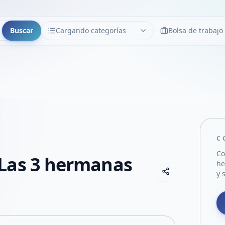
Buscar
Cargando categorías
Bolsa de trabajo
CATEGORÍAS
Limpiar
Cargando categorías...
C
Co
Las 3 hermanas
h
Copiar link
y 
Compartir empre
Compartir por
Compartir por 
Compartir en F