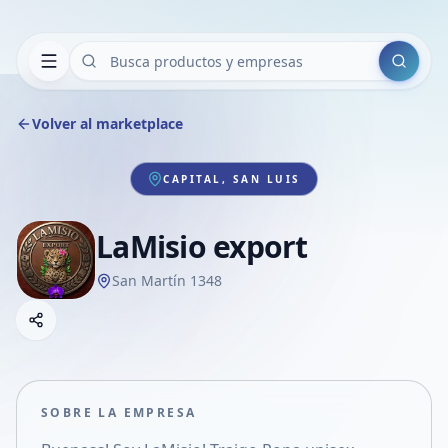
Buscar
Volver al marketplace
CAPITAL, SAN LUIS
LaMisio export
San Martín 1348
Copiar link
Compartir empresa
Compartir por WhatsApp
Compartir por mail
SOBRE LA EMPRESA
Compartir en Facebook