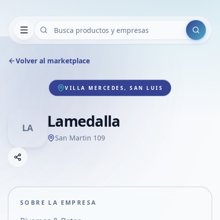
Buscar
Volver al marketplace
VILLA MERCEDES, SAN LUIS
Lamedalla
LA
San Martin 109
Copiar link
Compartir empresa
Compartir por WhatsApp
Compartir por mail
SOBRE LA EMPRESA
Compartir en Facebook