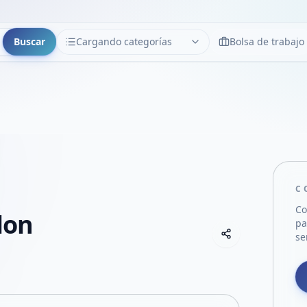
Buscar
Cargando categorías
Bolsa de trabajo
CATEGORÍAS
Limpiar
Cargando categorías...
C
Co
lon
pa
Copiar link
se
Compartir empre
Compartir por
Compartir por 
Compartir en F