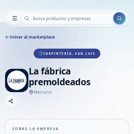
Buscar
Volver al marketplace
CARPINTERÍA, SAN LUIS
La fábrica
premoldeados
Mercurio
Copiar link
Compartir empresa
Compartir por WhatsApp
Compartir por mail
SOBRE LA EMPRESA
Compartir en Facebook