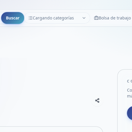
Buscar
Cargando categorías
Bolsa de trabajo
CATEGORÍAS
Limpiar
Cargando categorías...
C
Co
má
Copiar link
Compartir empre
Compartir por
Compartir por 
Compartir en F