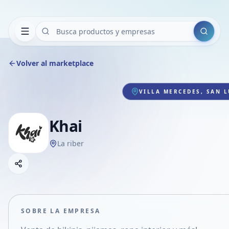
Buscar
Volver al marketplace
VILLA MERCEDES, SAN L
Khai
La riber
Copiar link
Compartir empresa
Compartir por WhatsApp
Compartir por mail
SOBRE LA EMPRESA
Compartir en Facebook