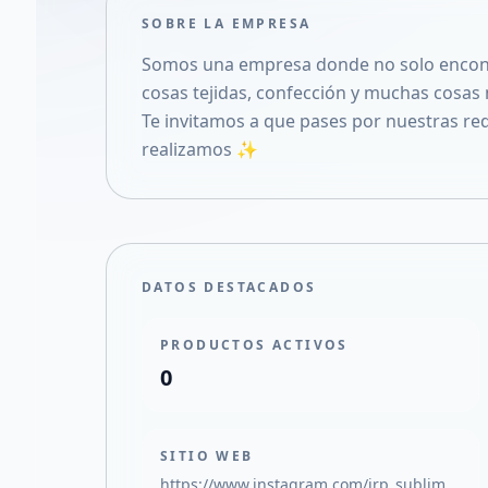
SOBRE LA EMPRESA
Somos una empresa donde no solo encont
cosas tejidas, confección y muchas cosas
Te invitamos a que pases por nuestras red
realizamos ✨
DATOS DESTACADOS
PRODUCTOS ACTIVOS
0
SITIO WEB
https://www.instagram.com/jrp_sublimacion_y_mas?igsh=MXBnb25tYWNsdWx5NQ==