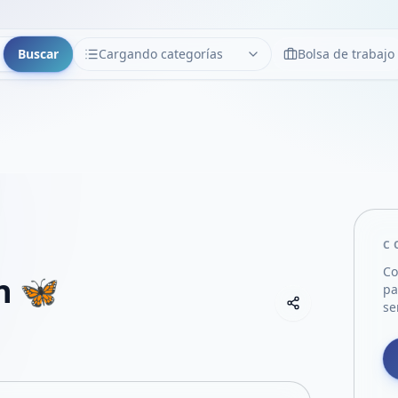
Buscar
Cargando categorías
Bolsa de trabajo
CATEGORÍAS
Limpiar
Cargando categorías...
C
Co
n 🦋
pa
Copiar link
se
Compartir empre
Compartir por
Compartir por 
Compartir en F