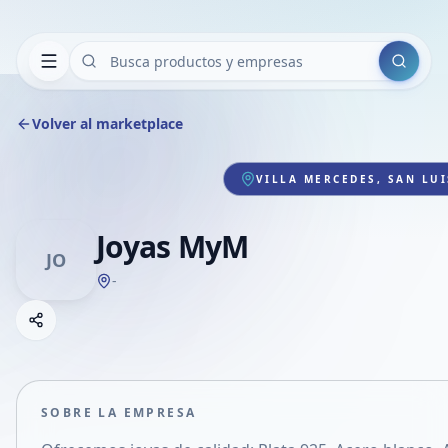
Buscar
Volver al marketplace
VILLA MERCEDES, SAN LUI
Joyas MyM
JO
-
Copiar link
Compartir empresa
Compartir por WhatsApp
Compartir por mail
SOBRE LA EMPRESA
Compartir en Facebook