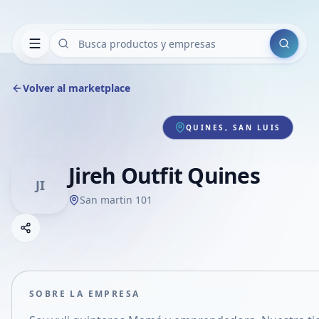
Buscar
Volver al marketplace
QUINES, SAN LUIS
Jireh Outfit Quines
JI
San martin 101
Copiar link
Compartir empresa
Compartir por WhatsApp
Compartir por mail
SOBRE LA EMPRESA
Compartir en Facebook