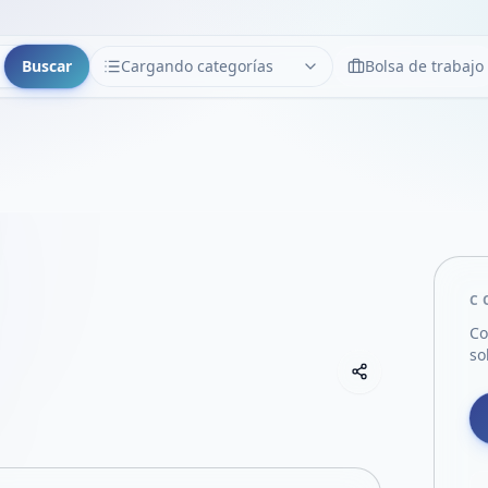
Buscar
Cargando categorías
Bolsa de trabajo
CATEGORÍAS
Limpiar
Cargando categorías...
C
Co
so
Copiar link
Compartir empre
Compartir por
Compartir por 
Compartir en F