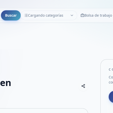
Buscar
Cargando categorías
Bolsa de trabajo
CATEGORÍAS
Limpiar
Cargando categorías...
C
Co
len
co
Copiar link
Compartir empre
Compartir por
Compartir por 
Compartir en F