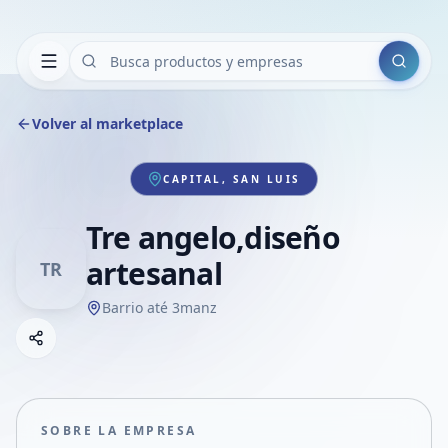
Buscar
Volver al marketplace
CAPITAL, SAN LUIS
Tre angelo,diseño
artesanal
TR
Barrio até 3manz
Copiar link
Compartir empresa
Compartir por WhatsApp
Compartir por mail
SOBRE LA EMPRESA
Compartir en Facebook