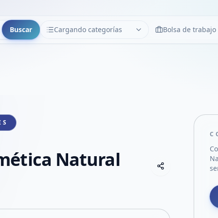
Buscar
Cargando categorías
Bolsa de trabajo
CATEGORÍAS
Limpiar
Cargando categorías...
IS
C
Co
ética Natural
Na
Copiar link
se
Compartir empre
Compartir por
Compartir por 
Compartir en F