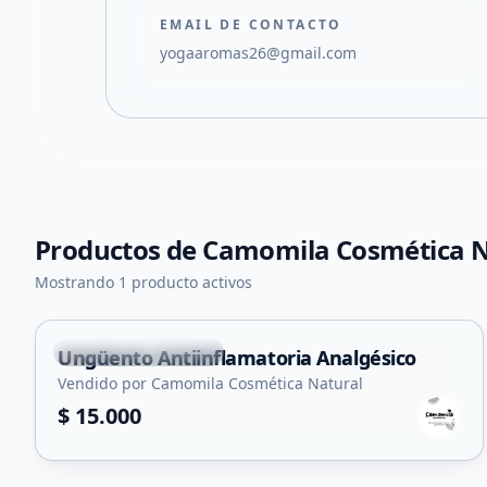
EMAIL DE CONTACTO
yogaaromas26@gmail.com
Productos de
Camomila Cosmética N
+
1
Mostrando 1 producto activos
Potrero de Los Funes
Ungüento Antiinflamatoria Analgésico
Vendido por Camomila Cosmética Natural
$ 15.000